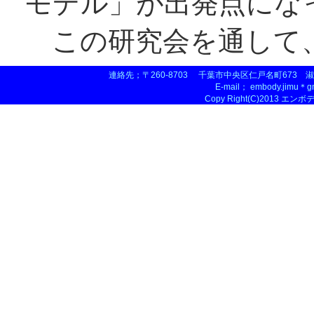
モデル」が出発点にな
この研究会を通して
はなく、他の慢性疾患
連絡先；〒260-8703 千葉市中央区仁戸名町673
E-mail； embody.j
Copy Right(C)2013 エン
ある人々へと、エンボ
大していきたいと思っ
エンボディメントケ