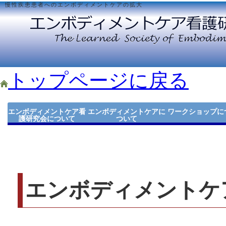
慢性疾患患者へのエンボディメントケアの拡大
トップページに戻る
エンボディメントケア看
エンボディメントケアに
ワークショップに
護研究会について
ついて
エンボディメント
第6回エンボディ
日程等
申し込み方法・申
エンボディメントケア研究会とは
エンボディメントケアの概要
エンボディメントケア看護研究会の活動
あいまいな体験に輪郭を与えるケア
会則・細則
身体の理解を深めるケア
入会・退会について
身体への信頼感を取り戻すケア
新しい対処法を身につけるケア
エンボディメントケ