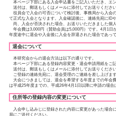
本ページ下部にある入会申込書をご記入いただき、エン
送付は、郵送もしくはメールに添付してお送りくださ
役員会で入会の可否について検討後、事務局から入会の
て正式な入会となります。入金確認後に、連絡先宛にID
尚、入会が否決された場合、お送りいただきました個人
年会費は3,000円（賛助会員は5,000円）です。4月
年度途中に退会や入金後に入会を辞退された場合であっ
退会について
本研究会からの退会方法は以下の通りです。
本ページ下部にある登録内容変更・退会申請用紙をご記
送付は、郵送もしくはメールに添付してお送りくださ
ご登録の連絡先宛に、退会受理のご連絡を差し上げま
大会につきましては、退会を希望する年度までの年会費を
は平成25年度までの、平成26年4月1日以降に申請の場
住所等の登録内容の変更について
入会申し込みじに登録された内容に変更があった場合に
局にご送付ください。