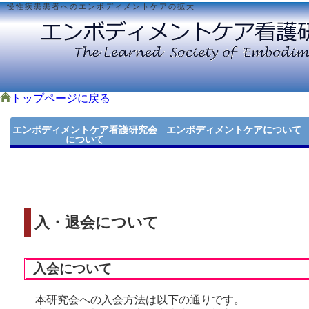
慢性疾患患者へのエンボディメントケアの拡大
トップページに戻る
エンボディメントケア看護研究会
エンボディメントケアについて
について
エンボディメントケアの概要
あいまいな体験に輪郭を与えるケア
身体の理解を深めるケア
身体への信頼感を取り戻すケア
新しい対処法を身につけるケア
エンボディメントケア研究会とは
エンボディメントケア看護研究会の活動
会則・細則
入会・退会について
入・退会について
入会について
本研究会への入会方法は以下の通りです。